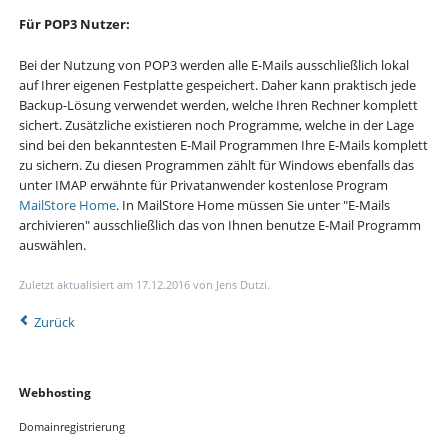
Für POP3 Nutzer:
Bei der Nutzung von POP3 werden alle E-Mails ausschließlich lokal
auf Ihrer eigenen Festplatte gespeichert. Daher kann praktisch jede
Backup-Lösung verwendet werden, welche Ihren Rechner komplett
sichert. Zusätzliche existieren noch Programme, welche in der Lage
sind bei den bekanntesten E-Mail Programmen Ihre E-Mails komplett
zu sichern. Zu diesen Programmen zählt für Windows ebenfalls das
unter IMAP erwähnte für Privatanwender kostenlose Program
MailStore Home
. In MailStore Home müssen Sie unter "E-Mails
archivieren" ausschließlich das von Ihnen benutze E-Mail Programm
auswählen.
Zuletzt aktualisiert am 17.12.2016 von Jens Dutzi.
Zurück
Navigation
Webhosting
überspringen
Domainregistrierung