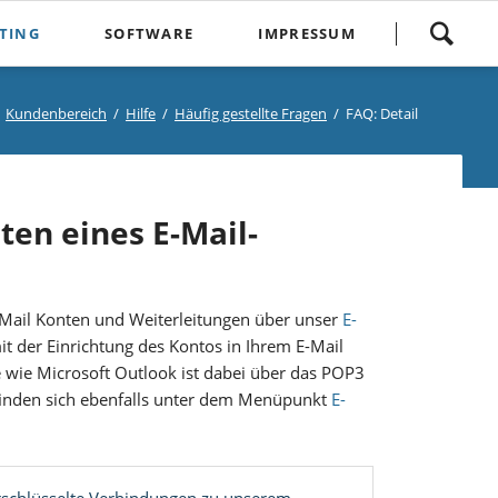
Navigation
TING
SOFTWARE
IMPRESSUM
überspringen
Mobiler MwSt-Rechner (iOS)
Kontakt
Hilfe
Kundenbereich
Hilfe
Häufig gestellte Fragen
FAQ: Detail
dein-Ip-check.de
Impressum
Aktuelle Meldungen
Häufig gestellte Fragen
endungen
E-Mail-Link Decoder
Datenschutzerklärung
Sicherheitsinformationen
Die große Treibersammlung
ten eines E-Mail-
Impressum
Kündigungsformular
Widerrufsbutton
 E-Mail Konten und Weiterleitungen über unser
E-
it der Einrichtung des Kontos in Ihrem E-Mail
 wie Microsoft Outlook ist dabei über das POP3
 finden sich ebenfalls unter dem Menüpunkt
E-