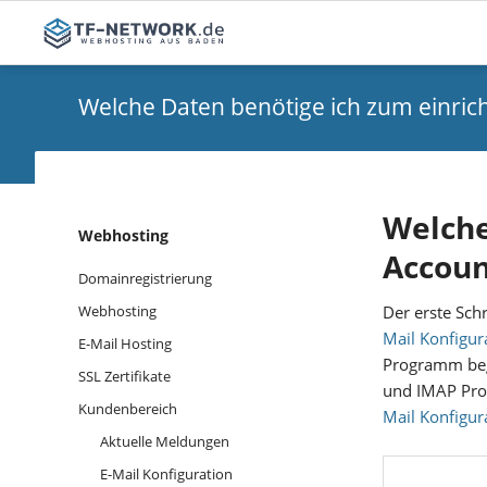
Webhosting
Sonstig
Welche Daten benötige ich zum einrich
Webhosting
SSL Zerti
E-Mail Hosting
Domainregistrierung
Welche
Navigation
Webhosting
Accoun
überspringen
Domainregistrierung
Der erste Sch
Webhosting
Mail Konfigur
E-Mail Hosting
Programm begi
SSL Zertifikate
und IMAP Prot
Kundenbereich
Mail Konfigur
Aktuelle Meldungen
E-Mail Konfiguration