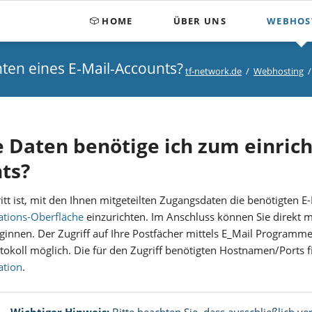
HOME
ÜBER UNS
WEBHOS
Über uns
e Produkte
Kundenbereich
ten eines E-Mail-Accounts?
tf-network.de
Webhosting
Erstellen von Internetseiten
fikate
E-Mail Konfiguration
Webmail-Zugang
Entwicklung von Mobile Anw
Nameserver Verwaltung
 Daten benötige ich zum einrich
MySQL Verwaltung
ts?
ritt ist, mit den Ihnen mitgeteilten Zugangsdaten die benötigten
ations-Oberfläche
einzurichten. Im Anschluss können Sie direkt m
nnen. Der Zugriff auf Ihre Postfächer mittels E_Mail Programme
okoll möglich. Die für den Zugriff benötigten Hostnamen/Ports
ation
.