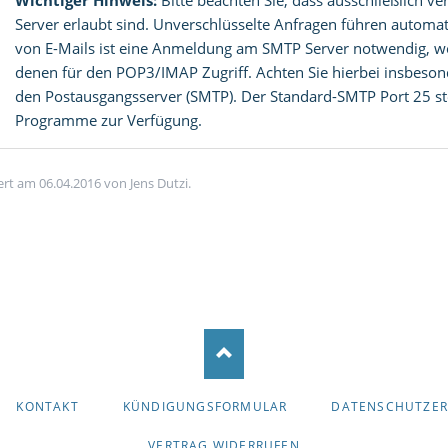
Wichtiger Hinweis:
Bitte beachten Sie, dass ausschließlich v
Server erlaubt sind. Unverschlüsselte Anfragen führen automa
von E-Mails ist eine Anmeldung am SMTP Server notwendig, wo
denen für den POP3/IMAP Zugriff. Achten Sie hierbei insbesond
den Postausgangsserver (SMTP). Der Standard-SMTP Port 25 ste
Programme zur Verfügung.
iert am 06.04.2016 von Jens Dutzi.
KONTAKT
KÜNDIGUNGSFORMULAR
DATENSCHUTZE
VERTRAG WIDERRUFEN