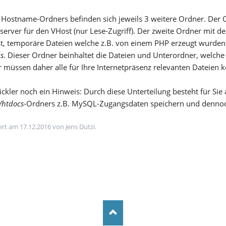
 Hostname-Ordners befinden sich jeweils 3 weitere Ordner. Der
erver für den VHost (nur Lese-Zugriff). Der zweite Ordner mit
t, temporäre Dateien welche z.B. von einem PHP erzeugt wurden.
s
. Dieser Ordner beinhaltet die Dateien und Unterordner, welche 
 müssen daher alle für Ihre Internetpräsenz relevanten Dateien 
ckler noch ein Hinweis: Durch diese Unterteilung besteht für Sie 
/htdocs
-Ordners z.B. MySQL-Zugangsdaten speichern und dennoch
iert am 17.12.2016 von Jens Dutzi.