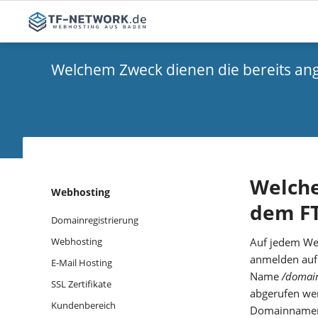
Webhosting
Sonstig
Welchem Zweck dienen die bereits an
Webhosting
SSL Zerti
E-Mail Hosting
Domainregistrierung
Welche
Navigation
Webhosting
dem FT
überspringen
Domainregistrierung
Auf jedem Web
Webhosting
anmelden auf 
E-Mail Hosting
Name
/domai
SSL Zertifikate
abgerufen wer
Kundenbereich
Domainnamen 