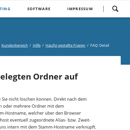
Navigation
TING
SOFTWARE
IMPRESSUM
überspringen
Mobiler MwSt-Rechner (iOS)
Kontakt
Hilfe
dein-Ip-check.de
Impressum
Aktuelle Meldungen
Häufig gestellte Fragen
endungen
E-Mail-Link Decoder
Datenschutzerklärung
Kundenbereich
Hilfe
Häufig gestellte Fragen
FAQ: Detail
Sicherheitsinformationen
Die große Treibersammlung
Impressum
Kündigungsformular
elegten Ordner auf
Widerrufsbutton
Sie nicht löschen können. Direkt nach dem
ein oder mehrere Ordner mit dem
amm-Hostname, welcher über den Browser
ost eventuell zugeordnete Alias- bzw. Zweit-
 uns intern mit dem Stamm-Hostname verknüpft.