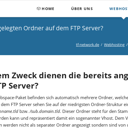
HOME
ÜBER UNS
WEBHOS
Über uns
e Produkte
Kundenbereich
gelegten Ordner auf dem FTP Server?
Erstellen von Internetseiten
fikate
E-Mail Konfiguration
Webmail-Zugang
Entwicklung von Mobile Anw
tf-network.de
Webhosting
Nameserver Verwaltung
MySQL Verwaltung
m Zweck dienen die bereits ang
P Server?
space-Paket befinden sich automatisch mehrere Ordner, welche 
dem FTP Server sehen Sie auf der niedrigsten Ordner-Struktur 
nname.tld
bzw.
/sub.domain.tld
. Dieser Ordner steht für den St
den kann und repräsentiert damit ein sogenannter Vhost. Dem Vh
werden nicht als separater Ordner angezeigt sondern sind von