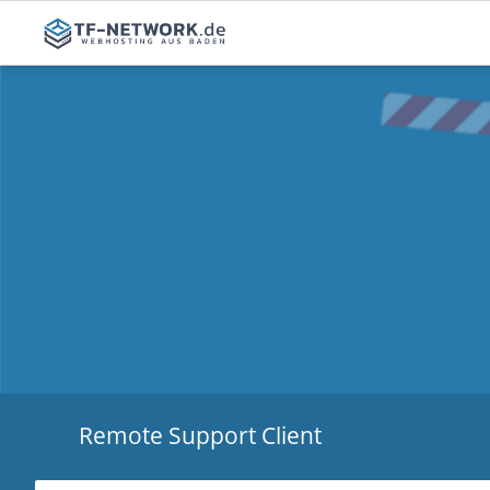
Webhosting
Sonstig
Webhosting
SSL Zerti
E-Mail Hosting
Domainregistrierung
Remote Support Client