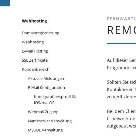
FERNWART
Navigation
Webhosting
REM
überspringen
Domainregistrierung
Webhosting
E-Mail Hosting
Auf dieser Se
SSL Zertifikate
Programms erf
Kundenbereich
Aktuelle Meldungen
Sollten Sie si
E-Mail Konfiguration
Kontaktieren 
zu verifizieren
Konfigurationsprofil für
iOS/macOS
Bei dem Clien
Webmail-Zugang
tf-network.de
Nameserver Verwaltung
aufgebaut wer
MySQL Verwaltung