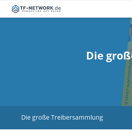
Webhosting
Sonstige
Webhosting
SSL Zertif
E-Mail Hosting
Die gro
Domainregistrierung
Die große Treibersammlung