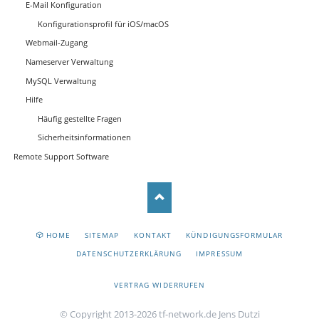
E-Mail Konfiguration
Konfigurationsprofil für iOS/macOS
Webmail-Zugang
Nameserver Verwaltung
MySQL Verwaltung
Hilfe
Häufig gestellte Fragen
Sicherheitsinformationen
Remote Support Software
NAVIGATION
HOME
SITEMAP
KONTAKT
KÜNDIGUNGSFORMULAR
ÜBERSPRINGEN
DATENSCHUTZERKLÄRUNG
IMPRESSUM
VERTRAG WIDERRUFEN
© Copyright 2013-2026 tf-network.de Jens Dutzi