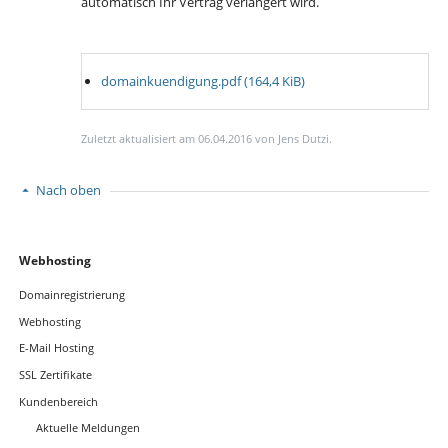
automatisch Ihr Vertrag verlängert wird.
domainkuendigung.pdf
(164,4 KiB)
Zuletzt aktualisiert am 06.04.2016 von Jens Dutzi.
Nach oben
Navigation
Webhosting
überspringen
Domainregistrierung
Webhosting
E-Mail Hosting
SSL Zertifikate
Kundenbereich
Aktuelle Meldungen